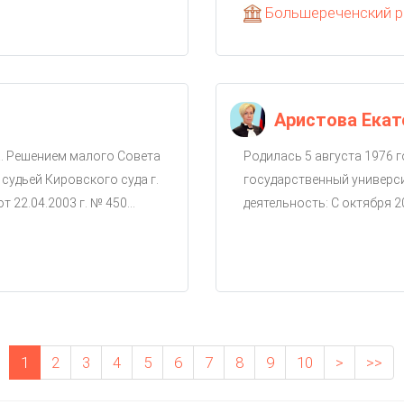
Большереченский р
Аристова Ека
да. Решением малого Совета
Родилась 5 августа 1976 г
 судьей Кировского суда г.
государственный универси
22.04.2003 г. № 450...
деятельность: С октября 20
1
2
3
4
5
6
7
8
9
10
>
>>