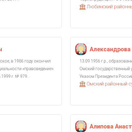
Любинский районны
ч
Александрова 
кое, в 1986 году окончил
13.09.1956 г.р., образова
иальности «правоведение».
Омский государственный у
999 г. № 979...
Указом Президента Российс
Омский районный с
Алипова Анаст