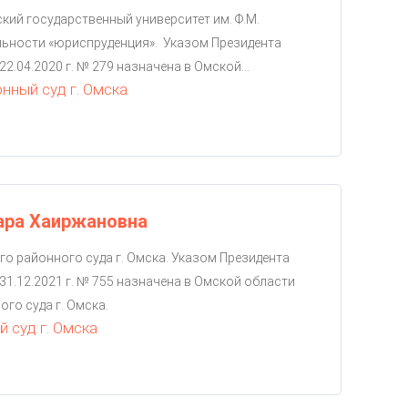
ий государственный университет им. Ф.М.
льности «юриспруденция». Указом Президента
2.04.2020 г. № 279 назначена в Омской...
ный суд г. Омска
ара Хаиржановна
о районного суда г. Омска. Указом Президента
31.12.2021 г. № 755 назначена в Омской области
го суда г. Омска.
 суд г. Омска