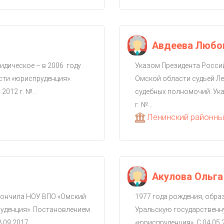
Авдеева Любо
идическое – в 2006 году
Указом Президента Россий
ти «юриспруденция».
Омской области судьей Ле
012 г. №...
судебных полномочий. Ука
г. №...
Ленинский районный
Акулова Ольг
кончила НОУ ВПО «Омский
1977 года рождения, обра
руденция». Постановлением
Уральскую государственн
09.2017...
«юриспруденция». С 04.05.2