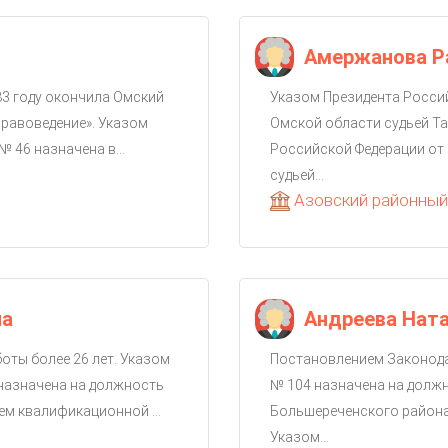
Амержанова Р
83 году окончила Омский
Указом Президента Россий
правоведение». Указом
Омской области судьей Та
№ 46 назначена в...
Российской Федерации от 
судьей...
Азовский районный
на
Андреева Нат
боты более 26 лет. Указом
Постановлением Законода
 назначена на должность
№ 104 назначена на должн
ем квалификационной ...
Большереченского района
Указом...