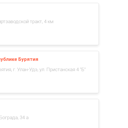
иртзаводской тракт, 4 км
ублике Бурятия
тия, г. Улан-Удэ, ул. Пристанская 4 "Б"
 Бограда, 34 а