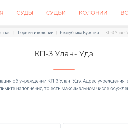
АЯ
СУДЫ
СУДЬИ
КОЛОНИИ
В
авная
Тюрьмы и колонии
Республика Бурятия
КП-3 Улан- 
КП-3 Улан- Удэ
ция об учреждении КП-3 Улан- Удэ. Адрес учреждения, 
лимите наполнения, то есть максимальном числе осужде