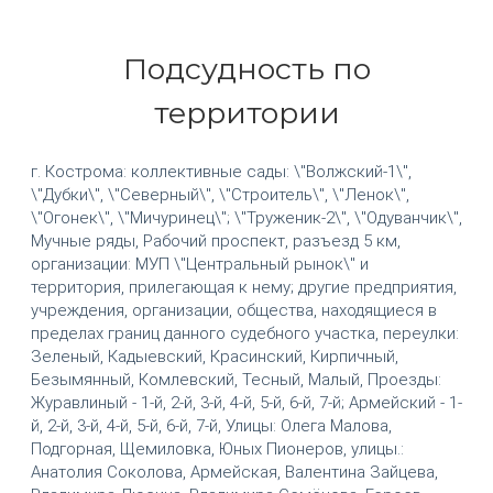
Подсудность по
территории
г. Кострома: коллективные сады: \"Волжский-1\",
\"Дубки\", \"Северный\", \"Строитель\", \"Ленок\",
\"Огонек\", \"Мичуринец\"; \"Труженик-2\", \"Одуванчик\",
Мучные ряды, Рабочий проспект, разъезд 5 км,
организации: МУП \"Центральный рынок\" и
территория, прилегающая к нему; другие предприятия,
учреждения, организации, общества, находящиеся в
пределах границ данного судебного участка, переулки:
Зеленый, Кадыевский, Красинский, Кирпичный,
Безымянный, Комлевский, Тесный, Малый, Проезды:
Журавлиный - 1-й, 2-й, 3-й, 4-й, 5-й, 6-й, 7-й; Армейский - 1-
й, 2-й, 3-й, 4-й, 5-й, 6-й, 7-й, Улицы: Олега Малова,
Подгорная, Щемиловка, Юных Пионеров, улицы.:
Анатолия Соколова, Армейская, Валентина Зайцева,