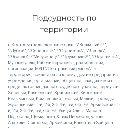
Подсудность по
территории
г. Кострома: коллективные сады: \"Волжский-1\",
\"Дубки\", \"Северный\", \"Строитель\", \"Ленок\",
\"Огонек\", \"Мичуринец\"; \"Труженик-2\", \"Одуванчик\",
Мучные ряды, Рабочий проспект, разъезд 5 км,
организации: МУП \"Центральный рынок\" и
территория, прилегающая к нему; другие предприятия,
учреждения, организации, общества, находящиеся в
пределах границ данного судебного участка, переулки:
Зеленый, Кадыевский, Красинский, Кирпичный,
Безымянный, Комлевский, Тесный, Малый, Проезды:
Журавлиный - 1-й, 2-й, 3-й, 4-й, 5-й, 6-й, 7-й; Армейский - 1-
й, 2-й, 3-й, 4-й, 5-й, 6-й, 7-й, Улицы: Олега Малова,
Подгорная, Щемиловка, Юных Пионеров, улицы.:
Анатолия Соколова, Армейская, Валентина Зайцева,