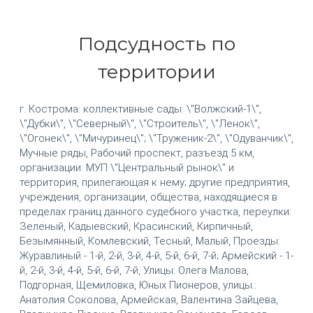
Подсудность по
территории
г. Кострома: коллективные сады: \"Волжский-1\",
\"Дубки\", \"Северный\", \"Строитель\", \"Ленок\",
\"Огонек\", \"Мичуринец\"; \"Труженик-2\", \"Одуванчик\",
Мучные ряды, Рабочий проспект, разъезд 5 км,
организации: МУП \"Центральный рынок\" и
территория, прилегающая к нему; другие предприятия,
учреждения, организации, общества, находящиеся в
пределах границ данного судебного участка, переулки:
Зеленый, Кадыевский, Красинский, Кирпичный,
Безымянный, Комлевский, Тесный, Малый, Проезды:
Журавлиный - 1-й, 2-й, 3-й, 4-й, 5-й, 6-й, 7-й; Армейский - 1-
й, 2-й, 3-й, 4-й, 5-й, 6-й, 7-й, Улицы: Олега Малова,
Подгорная, Щемиловка, Юных Пионеров, улицы.:
Анатолия Соколова, Армейская, Валентина Зайцева,