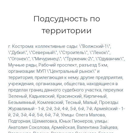
Подсудность по
территории
г. Кострома: коллективные сады: \"Волжский-1\",
\"Дубки\", \"Северный\", \"Строитель\", \"Ленок\",
\"Огонек\", \"Мичуринец\"; \"Труженик-2\", \"Одуванчик\",
Мучные ряды, Рабочий проспект, разъезд 5 км,
организации: МУП \"Центральный рынок\" и
территория, прилегающая к нему; другие предприятия,
учреждения, организации, общества, находящиеся в
пределах границ данного судебного участка, переулки:
Зеленый, Кадыевский, Красинский, Кирпичный,
Безымянный, Комлевский, Тесный, Малый, Проезды:
Журавлиный - 1-й, 2-й, 3-й, 4-й, 5-й, 6-й, 7-й; Армейский - 1-
й, 2-й, 3-й, 4-й, 5-й, 6-й, 7-й, Улицы: Олега Малова,
Подгорная, Щемиловка, Юных Пионеров, улицы.:
Анатолия Соколова, Армейская, Валентина Зайцева,