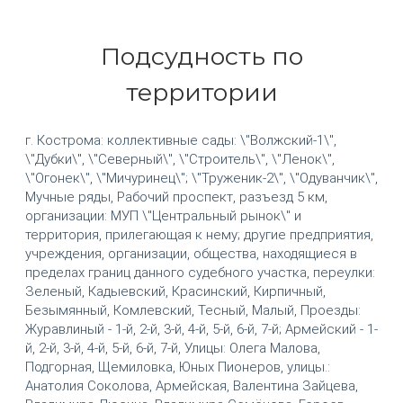
Подсудность по
территории
г. Кострома: коллективные сады: \"Волжский-1\",
\"Дубки\", \"Северный\", \"Строитель\", \"Ленок\",
\"Огонек\", \"Мичуринец\"; \"Труженик-2\", \"Одуванчик\",
Мучные ряды, Рабочий проспект, разъезд 5 км,
организации: МУП \"Центральный рынок\" и
территория, прилегающая к нему; другие предприятия,
учреждения, организации, общества, находящиеся в
пределах границ данного судебного участка, переулки:
Зеленый, Кадыевский, Красинский, Кирпичный,
Безымянный, Комлевский, Тесный, Малый, Проезды:
Журавлиный - 1-й, 2-й, 3-й, 4-й, 5-й, 6-й, 7-й; Армейский - 1-
й, 2-й, 3-й, 4-й, 5-й, 6-й, 7-й, Улицы: Олега Малова,
Подгорная, Щемиловка, Юных Пионеров, улицы.:
Анатолия Соколова, Армейская, Валентина Зайцева,