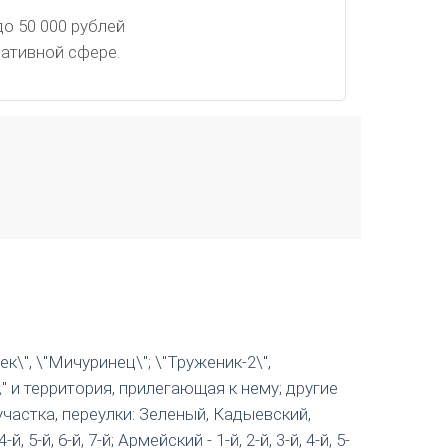
о 50 000 рублей
ативной сфере.
ек\", \"Мичуринец\"; \"Труженик-2\",
 и территория, прилегающая к нему; другие
частка, переулки: Зеленый, Кадыевский,
й, 6-й, 7-й; Армейский - 1-й, 2-й, 3-й, 4-й, 5-