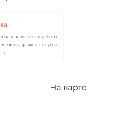
вна
 образование и стаж работы
ачения на должность судьи.
о...
На карте