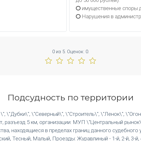
до 50 000 рублей).
имущественные споры д
Нарушения в администр
0
из
5.
Оценок:
0
.
Подсудность по территории
 \"Дубки\", \"Северный\", \"Строитель\", \"Ленок\", \"Огон
т, разъезд 5 км, организации: МУП \"Центральный рынок\"
тва, находящиеся в пределах границ данного судебного у
Тесный, Малый, Проезды: Журавлиный - 1-й, 2-й, 3-й, 4-й, 5-