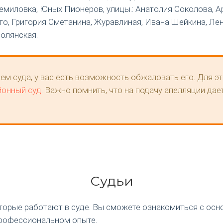
, Щемиловка, Юных Пионеров, улицы.: Анатолия Соколова,
го, Григория Сметанина, Журавлиная, Ивана Шейкина, Лен
олянская.
ем суда, у вас есть возможность обжаловать его. Для эт
йонный суд
. Важно помнить, что на подачу апелляции дае
Судьи
оторые работают в суде. Вы сможете ознакомиться с ос
рофессиональном опыте.