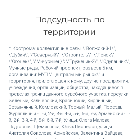
Подсудность по
территории
г. Кострома: коллективные сады: \"Волжский-1\",
\"Дубки\", \"Северный\", \"Строитель\", \"Ленок\",
\"Огонек\", \"Мичуринец\"; \"Труженик-2\", \"Одуванчик\",
Мучные ряды, Рабочий проспект, разъезд 5 км,
организации: МУП \"Центральный рынок\" и
территория, прилегающая к нему; другие предприятия,
учреждения, организации, общества, находящиеся в
пределах границ данного судебного участка, переулки:
Зеленый, Кадыевский, Красинский, Кирпичный,
Безымянный, Комлевский, Тесный, Малый, Проезды:
Журавлиный - 1-й, 2-й, 3-й, 4-й, 5-й, 6-й, 7-й; Армейский - 1-
й, 2-й, 3-й, 4-й, 5-й, 6-й, 7-й, Улицы: Олега Малова,
Подгорная, Щемиловка, Юных Пионеров, улицы.:
Анатолия Соколова, Армейская, Валентина Зайцева,