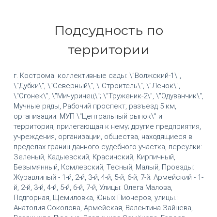
Подсудность по
территории
г. Кострома: коллективные сады: \"Волжский-1\",
\"Дубки\", \"Северный\", \"Строитель\", \"Ленок\",
\"Огонек\", \"Мичуринец\"; \"Труженик-2\", \"Одуванчик\",
Мучные ряды, Рабочий проспект, разъезд 5 км,
организации: МУП \"Центральный рынок\" и
территория, прилегающая к нему; другие предприятия,
учреждения, организации, общества, находящиеся в
пределах границ данного судебного участка, переулки:
Зеленый, Кадыевский, Красинский, Кирпичный,
Безымянный, Комлевский, Тесный, Малый, Проезды:
Журавлиный - 1-й, 2-й, 3-й, 4-й, 5-й, 6-й, 7-й; Армейский - 1-
й, 2-й, 3-й, 4-й, 5-й, 6-й, 7-й, Улицы: Олега Малова,
Подгорная, Щемиловка, Юных Пионеров, улицы.:
Анатолия Соколова, Армейская, Валентина Зайцева,