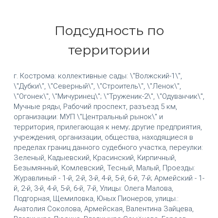
Подсудность по
территории
г. Кострома: коллективные сады: \"Волжский-1\",
\"Дубки\", \"Северный\", \"Строитель\", \"Ленок\",
\"Огонек\", \"Мичуринец\"; \"Труженик-2\", \"Одуванчик\",
Мучные ряды, Рабочий проспект, разъезд 5 км,
организации: МУП \"Центральный рынок\" и
территория, прилегающая к нему; другие предприятия,
учреждения, организации, общества, находящиеся в
пределах границ данного судебного участка, переулки:
Зеленый, Кадыевский, Красинский, Кирпичный,
Безымянный, Комлевский, Тесный, Малый, Проезды:
Журавлиный - 1-й, 2-й, 3-й, 4-й, 5-й, 6-й, 7-й; Армейский - 1-
й, 2-й, 3-й, 4-й, 5-й, 6-й, 7-й, Улицы: Олега Малова,
Подгорная, Щемиловка, Юных Пионеров, улицы.:
Анатолия Соколова, Армейская, Валентина Зайцева,