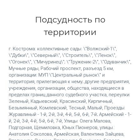
Подсудность по
территории
г. Кострома: коллективные сады: \"Волжский-1\",
\"Дубки\", \"Северный\", \"Строитель\", \"Ленок\",
\"Огонек\", \"Мичуринец\"; \"Труженик-2\", \"Одуванчик\",
Мучные ряды, Рабочий проспект, разъезд 5 км,
организации: МУП \"Центральный рынок\" и
территория, прилегающая к нему; другие предприятия,
учреждения, организации, общества, находящиеся в
пределах границ данного судебного участка, переулки:
Зеленый, Кадыевский, Красинский, Кирпичный,
Безымянный, Комлевский, Тесный, Малый, Проезды:
Журавлиный - 1-й, 2-й, 3-й, 4-й, 5-й, 6-й, 7-й; Армейский - 1-
й, 2-й, 3-й, 4-й, 5-й, 6-й, 7-й, Улицы: Олега Малова,
Подгорная, Щемиловка, Юных Пионеров, улицы.:
Анатолия Соколова, Армейская, Валентина Зайцева,