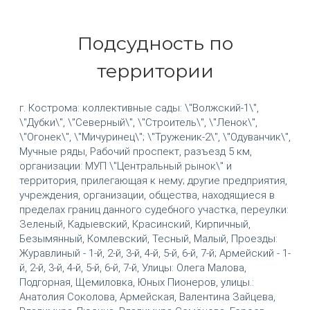
Подсудность по
территории
г. Кострома: коллективные сады: \"Волжский-1\",
\"Дубки\", \"Северный\", \"Строитель\", \"Ленок\",
\"Огонек\", \"Мичуринец\"; \"Труженик-2\", \"Одуванчик\",
Мучные ряды, Рабочий проспект, разъезд 5 км,
организации: МУП \"Центральный рынок\" и
территория, прилегающая к нему; другие предприятия,
учреждения, организации, общества, находящиеся в
пределах границ данного судебного участка, переулки:
Зеленый, Кадыевский, Красинский, Кирпичный,
Безымянный, Комлевский, Тесный, Малый, Проезды:
Журавлиный - 1-й, 2-й, 3-й, 4-й, 5-й, 6-й, 7-й; Армейский - 1-
й, 2-й, 3-й, 4-й, 5-й, 6-й, 7-й, Улицы: Олега Малова,
Подгорная, Щемиловка, Юных Пионеров, улицы.:
Анатолия Соколова, Армейская, Валентина Зайцева,