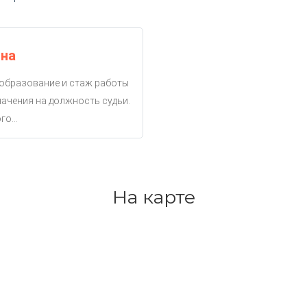
вна
 образование и стаж работы
ачения на должность судьи.
о...
На карте