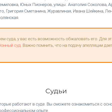
, Щемиловка, Юных Пионеров, улицы.: Анатолия Соколова,
го, Григория Сметанина, Журавлиная, Ивана Шейкина, Лен
олянская.
ем суда, у вас есть возможность обжаловать его. Для эт
йонный суд
. Важно помнить, что на подачу апелляции дае
Судьи
оторые работают в суде. Вы сможете ознакомиться с ос
рофессиональном опыте.