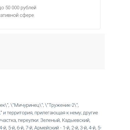
о 50 000 рублей
ативной сфере.
ек\", \"Мичуринец\"; \"Труженик-2\",
 и территория, прилегающая к нему; другие
частка, переулки: Зеленый, Кадыевский,
й, 6-й, 7-й; Армейский - 1-й, 2-й, 3-й, 4-й, 5-