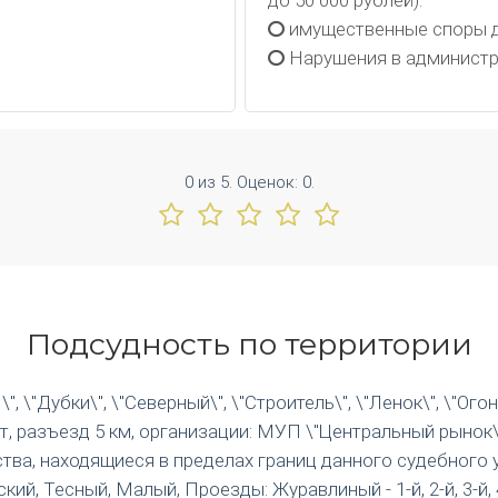
до 50 000 рублей).
имущественные споры д
Нарушения в администр
0
из
5.
Оценок:
0
.
Подсудность по территории
 \"Дубки\", \"Северный\", \"Строитель\", \"Ленок\", \"Огон
т, разъезд 5 км, организации: МУП \"Центральный рынок\"
тва, находящиеся в пределах границ данного судебного у
Тесный, Малый, Проезды: Журавлиный - 1-й, 2-й, 3-й, 4-й, 5-